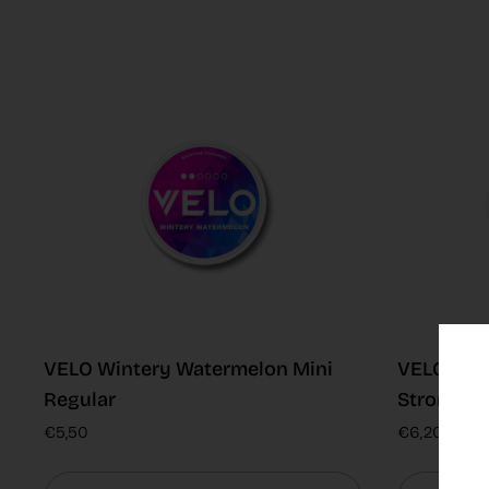
VELO Wintery Watermelon Mini
VELO Shif
Regular
Strong
€5,50
€6,20