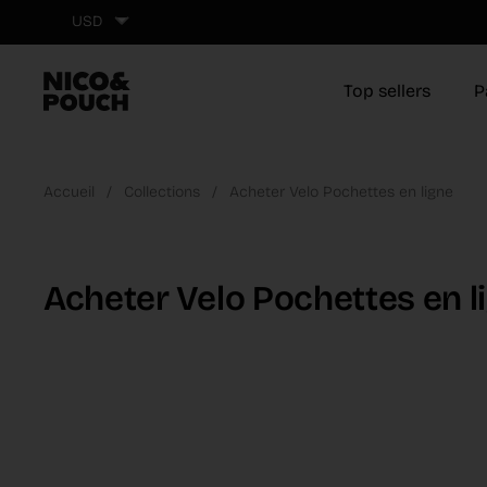
Aller au contenu
USD
Top sellers
P
Accueil
/
Collections
/
Acheter Velo Pochettes en ligne
Acheter Velo Pochettes en l