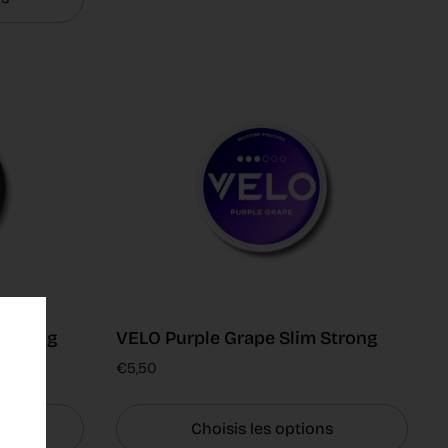
 Strong
VELO Purple Grape Slim Strong
€5,50
ns
Choisis les options