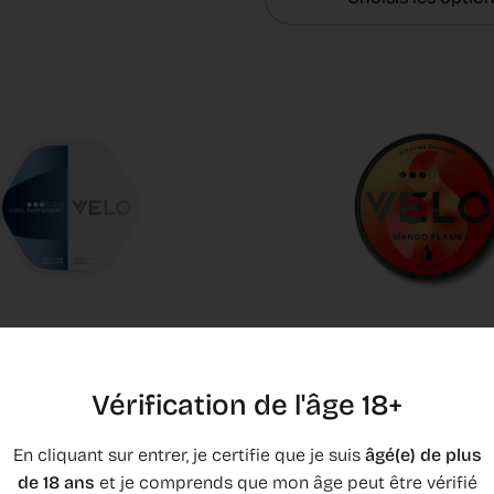
t Cool Peppermint Slim
VELO Mango Flame Slim
Vérification de l'âge 18+
€5,50
En cliquant sur entrer, je certifie que je suis
âgé(e) de plus
Choisis les optio
de 18 ans
et je comprends que mon âge peut être vérifié