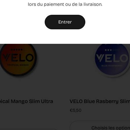
hoisis les options
lors du paiement ou de la livraison.
Entrer
ical Mango Slim Ultra
VELO Blue Rasberry Sli
€5,50
Choisis les optio