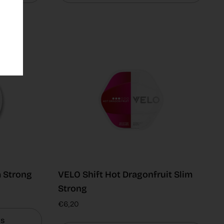
m Strong
VELO Shift Hot Dragonfruit Slim
Strong
€6,20
ns