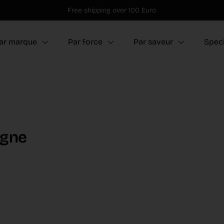
Free shipping over 100 Euro
ar marque
Par force
Par saveur
Speci
igne