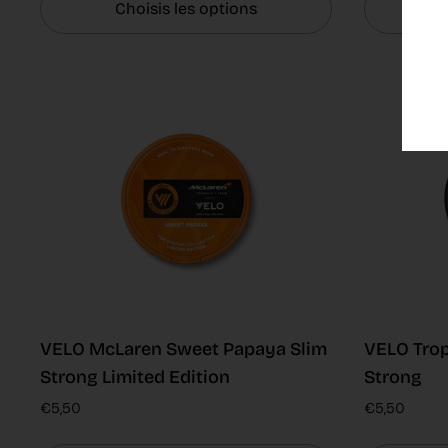
Choisis les options
C
VELO McLaren Sweet Papaya Slim
VELO Trop
Strong Limited Edition
Strong
€5,50
€5,50