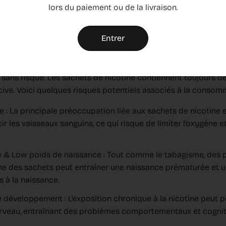
lors du paiement ou de la livraison.
es années, de nombreuses personnes en Europe et aux États-
otine pour arrêter de fumer.
Entrer
ont souvent présentés comme des alternatives plus sûres au 
nhalation de nombreux produits chimiques toxiques présents d
 sans risque. Les sachets de nicotine contiennent toujours de 
ive. Voici quelques risques potentiels associés à la consomm
ne : La principale préoccupation liée aux sachets de nicotine 
ir les vaisseaux sanguins, ce qui risque de limiter l'oxygène e
 & Low poids de naissance : Tout comme le tabagisme, des 
tine des sachets peut entraîner une naissance prématurée et un
s à la naissance.
e développement : L'exposition chronique à la nicotine peut p
eau, entraînant des problèmes comportementaux et cognitifs