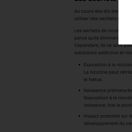
Au cours des dix dernièr
utiliser des sachets de nic
Les sachets de nicotine s
parce qu'ils éliminent l'i
Cependant, ils ne sont pas
substance addictive et noc
Exposition à la nicoti
La nicotine peut rétréc
le fœtus.
Naissance prématurée
l'exposition à la nico
naissance. low le poid
Impact potentiel sur l
développement du cerv