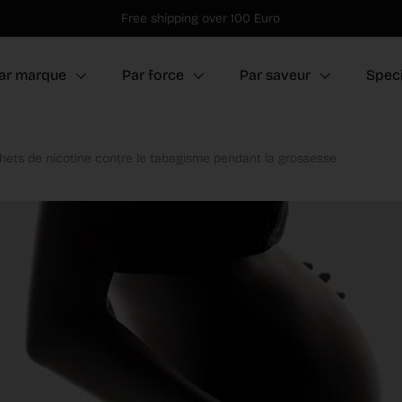
Free shipping over 100 Euro
ar marque
Par force
Par saveur
Speci
hets de nicotine contre le tabagisme pendant la grossesse