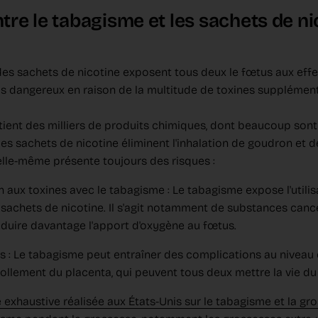
re le tabagisme et les sachets de n
 des sachets de nicotine exposent tous deux le fœtus aux effet
s dangereux en raison de la multitude de toxines supplément
ient des milliers de produits chimiques, dont beaucoup sont
, les sachets de nicotine éliminent l'inhalation de goudron et
 elle-même présente toujours des risques :
 aux toxines avec le tabagisme : Le tabagisme expose l'utili
sachets de nicotine. Il s'agit notamment de substances can
éduire davantage l'apport d'oxygène au fœtus.
s : Le tabagisme peut entraîner des complications au niveau
ollement du placenta, qui peuvent tous deux mettre la vie du
 exhaustive réalisée aux États-Unis sur le tabagisme et la gr