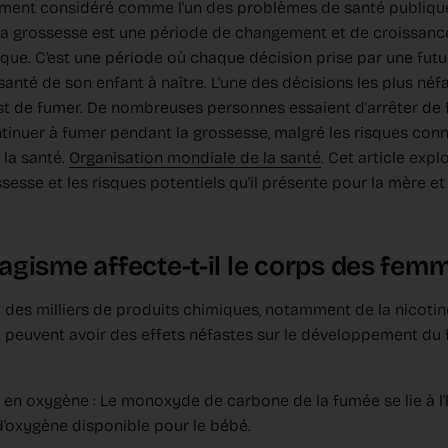
ment considéré comme l'un des problèmes de santé publique
La grossesse est une période de changement et de croissance 
que. C'est une période où chaque décision prise par une fut
anté de son enfant à naître. L'une des décisions les plus né
st de fumer. De nombreuses personnes essaient d'arrêter de 
inuer à fumer pendant la grossesse, malgré les risques connu
 la santé.
Organisation mondiale de la santé
. Cet article expl
esse et les risques potentiels qu'il présente pour la mère et
gisme affecte-t-il le corps des femm
 des milliers de produits chimiques, notamment de la nicotin
peuvent avoir des effets néfastes sur le développement du
t en oxygène : Le monoxyde de carbone de la fumée se lie à l
 d'oxygène disponible pour le bébé.