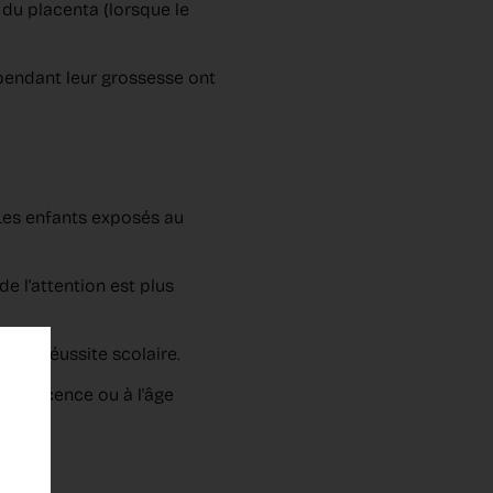
 du placenta (lorsque le
pendant leur grossesse ont
 Les enfants exposés au
e l'attention est plus
t de réussite scolaire.
adolescence ou à l'âge