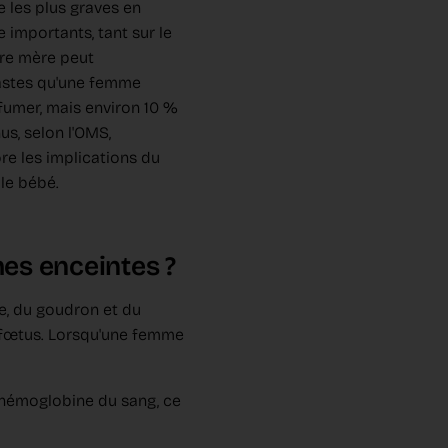
 les plus graves en
importants, tant sur le
ure mère peut
fastes qu'une femme
fumer, mais environ 10 %
s, selon l'OMS,
ore les implications du
 le bébé.
es enceintes ?
e, du goudron et du
 fœtus. Lorsqu'une femme
'hémoglobine du sang, ce