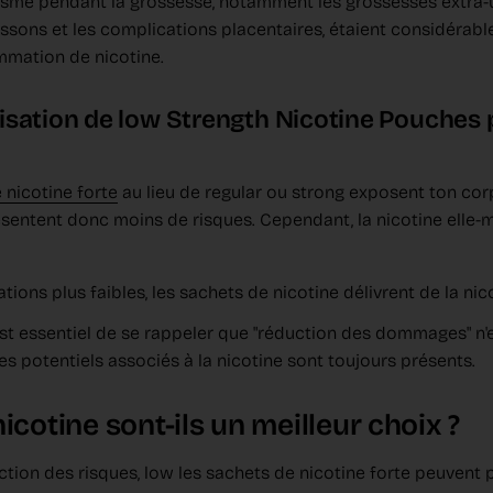
isme pendant la grossesse, notamment les grossesses extra-ut
issons et les complications placentaires, étaient considérab
mmation de nicotine.
tilisation de low Strength Nicotine Pouches
 nicotine forte
au lieu de regular ou strong exposent ton corp
résentent donc moins de risques. Cependant, la nicotine ell
ons plus faibles, les sachets de nicotine délivrent de la nic
Il est essentiel de se rappeler que "réduction des dommages" 
ues potentiels associés à la nicotine sont toujours présents.
icotine sont-ils un meilleur choix ?
ction des risques, low les sachets de nicotine forte peuvent