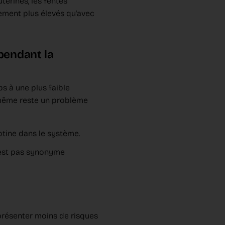
érines, les fentes
lement plus élevés qu'avec
 pendant la
s à une plus faible
e-même reste un problème
otine dans le système.
n'est pas synonyme
 présenter moins de risques