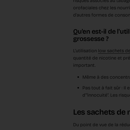
risques associés au tabag
orofaciales chez les nourr
d'autres formes de conso
Qu'en est-il de l'u
grossesse ?
L'utilisation
low sachets de
quantité de nicotine et p
important.
Même à des concentrati
Pas tout à fait sûr : 
d'"innocuité". Les risq
Les sachets de n
Du point de vue de la rédu