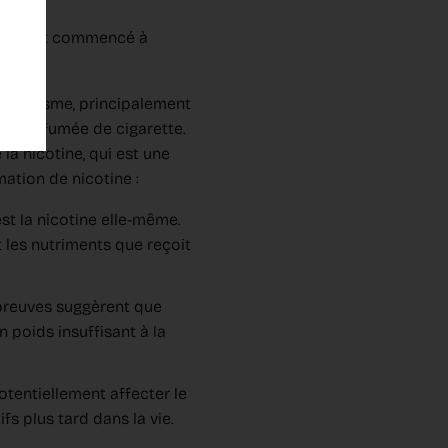
Unis ont commencé à
tabagisme, principalement
ans la fumée de cigarette.
la nicotine, qui est une
ation de nicotine :
est la nicotine elle-même.
t les nutriments que reçoit
preuves suggèrent que
 poids insuffisant à la
otentiellement affecter le
 plus tard dans la vie.