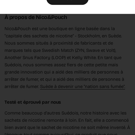
Achète en ligne.
À propos de Nico&Pouch
Nico&Pouch est une boutique en ligne basée dans la
"capitale des sachets de nicotine" - Stockholm, en Suède.
Nous sommes situés à proximité de fabricants et de
marques tels que Swedish Match (ZYN, Swave et Volt),
Another Snus Factory (LOOP) et Kelly White. En tant que
Suédois, nous sommes assez fiers de cette petite mais
grande innovation qui a aidé des milliers de personnes à
arrêter de fumer, et qui a aidé des milliers de personnes à
arrêter de fumer.
Suède à devenir une "nation sans fumée".
Testé et éprouvé par nous
Comme beaucoup d'autres Suédois, notre histoire avec les
sachets de nicotine remonte à loin. En fait, elle a commencé
bien avant que le sachet de nicotine ne soit même inventé. À
l'époque, tout comme aujourd'hui, ce produit que nous