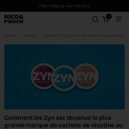
Aller au contenu
Free shipping over 100 Euro
0
Ouvrir le pan
Ouvr
Accueil
/
Journal
/
Comment les Zyn est devenue la plus grande mar
Comment les Zyn est devenue la plus
grande marque de sachets de nicotine au